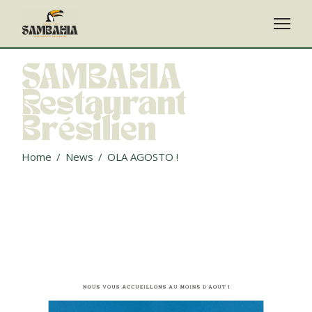
Skip
to
the
content
SAMBAHIA
Restaurant
Brésilien
Home
News
OLA AGOSTO !