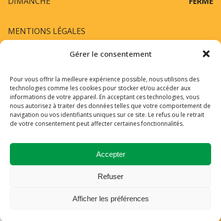
DIMANCHE
FERMÉ
MENTIONS LÉGALES
Gérer le consentement
CONTACT
Pour vous offrir la meilleure expérience possible, nous utilisons des
technologies comme les cookies pour stocker et/ou accéder aux
informations de votre appareil. En acceptant ces technologies, vous
13 RUE DU DOYENNÉ
69005 LYON
nous autorisez à traiter des données telles que votre comportement de
navigation ou vos identifiants uniques sur ce site. Le refus ou le retrait
07 70 25 22 01
de votre consentement peut affecter certaines fonctionnalités.
RESERVATION.SAMBAHIA@GMAIL.COM
Accepter
Refuser
Afficher les préférences