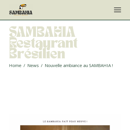
Skip
to
the
content
SAMBAHIA
Restaurant
Brésilien
Home
News
Nouvelle ambiance au SAMBAHIA !